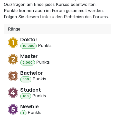
Quizfragen am Ende jedes Kurses beantworten.
Punkte können auch im Forum gesammelt werden.
Folgen Sie diesem Link zu den Richtlinien des Forums.
Ränge
Doktor
Punkt
s
10.000
Master
Punkt
s
2.000
Bachelor
Punkt
s
500
Student
Punkt
s
100
Newbie
Punkt
s
1