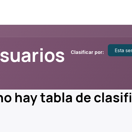
usuarios
Esta s
Clasificar por:
o hay tabla de clasif